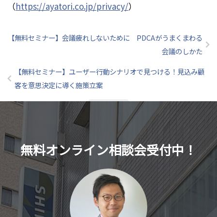
（
https://ayatori.co.jp/privacy/
）
【無料セミナー】会議疲れしないために PDCAがうまくまわる
会議のしかた
【無料セミナー】ユーザー行動シナリオで見つける！見込み顧
客を意思決定に導く施策立案
記事一覧
無料オンライン相談会受付中！