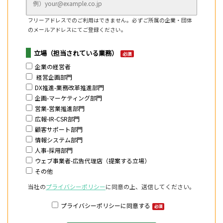
フリーアドレスでのご利用はできません。必ずご所属の企業・団体
のメールアドレスにてご登録ください。
立場（担当されている業務）
必須
企業の経営者
経営企画部門
DX推進-業務改革推進部門
企画-マーケティング部門
営業-営業推進部門
広報-IR-CSR部門
顧客サポート部門
情報システム部門
人事-採用部門
ウェブ事業者-広告代理店（提案する立場）
その他
当社の
プライバシーポリシー
に同意の上、送信してください。
プライバシーポリシーに同意する
必須